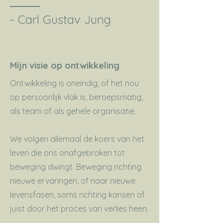
- Carl Gustav Jung
Mijn visie op
ontwikkeling
Ontwikkeling
is oneindig, of het nou
op persoonlijk vlak is, beroepsmatig,
als team of als gehele organisatie.
We volgen allemaal de koers van het
leven die ons onafgebroken tot
beweging dwingt. Beweging richting
nieuwe ervaringen, of naar nieuwe
levensfasen, soms richting kansen of
juist door het proces van verlies heen.